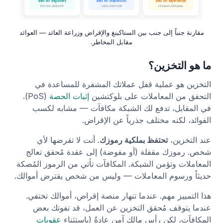
مقارنة جنباً إلى جنب بين الستاكينغ والإقراض وزراعة العائد — العوائد
مقابل المخاطر.
ما هو التخزين؟
التخزين هو عملية قفل عملاتك المشفرة للمساعدة في
التحقق من المعاملات على بلوكتشين
إثبات الحصة
(PoS).
في المقابل، تدفع لك الشبكة مكافآت — مشابه لكسب
الفوائد، لكنه مختلف جذرياً عن الإقراض.
عند التخزين،
تحتفظ بملكية رموزك
. أنت لا تقرضها لأي
شخص. رموزك مقفلة (أو مفوضة) إلى عقدة مُحقق تعالج
المعاملات وتؤمن الشبكة. المكافآت تأتي من الرموز المُصكة
حديثاً ورسوم المعاملات — وليس من شخص يقترض أموالك.
هذا التمييز مهم. عندما تنهار منصة إقراض، أموالك تختفي.
عندما يتوقف مُحقق التخزين عن العمل، قد تفوتك بعض
المكافآت، لكن رأس مالك آمن عادةً (باستثناء
عقوبات