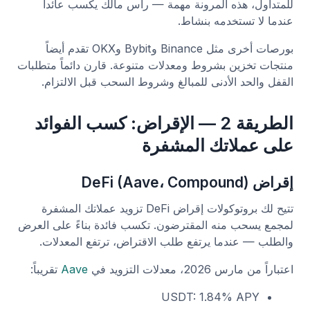
للمتداول، هذه المرونة مهمة — رأس مالك يكسب عائداً
عندما لا تستخدمه بنشاط.
بورصات أخرى مثل Binance وBybit وOKX تقدم أيضاً
منتجات تخزين بشروط ومعدلات متنوعة. قارن دائماً متطلبات
القفل والحد الأدنى للمبالغ وشروط السحب قبل الالتزام.
الطريقة 2 — الإقراض: كسب الفوائد
على عملاتك المشفرة
إقراض DeFi (Aave، Compound)
تتيح لك بروتوكولات إقراض DeFi تزويد عملاتك المشفرة
لمجمع يسحب منه المقترضون. تكسب فائدة بناءً على العرض
والطلب — عندما يرتفع طلب الاقتراض، ترتفع المعدلات.
اعتباراً من مارس 2026، معدلات التزويد في
Aave
تقريباً:
USDT: 1.84% APY