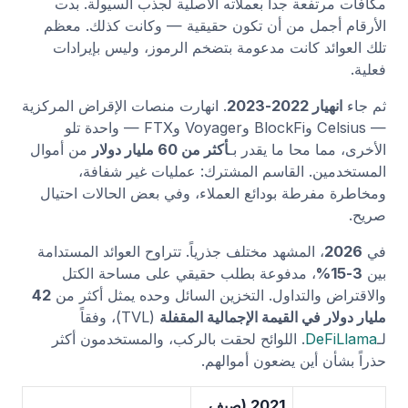
مكافآت مرتفعة جداً بعملاته الأصلية لجذب السيولة. بدت
الأرقام أجمل من أن تكون حقيقية — وكانت كذلك. معظم
تلك العوائد كانت مدعومة بتضخم الرموز، وليس بإيرادات
فعلية.
ثم جاء
انهيار 2022-2023
. انهارت منصات الإقراض المركزية
— Celsius وBlockFi وVoyager وFTX — واحدة تلو
الأخرى، مما محا ما يقدر بـ
أكثر من 60 مليار دولار
من أموال
المستخدمين. القاسم المشترك: عمليات غير شفافة،
ومخاطرة مفرطة بودائع العملاء، وفي بعض الحالات احتيال
صريح.
في
2026
، المشهد مختلف جذرياً. تتراوح العوائد المستدامة
بين
3-15%
، مدفوعة بطلب حقيقي على مساحة الكتل
والاقتراض والتداول. التخزين السائل وحده يمثل أكثر من
42
مليار دولار في القيمة الإجمالية المقفلة
(TVL)، وفقاً
لـ
DeFiLlama
. اللوائح لحقت بالركب، والمستخدمون أكثر
حذراً بشأن أين يضعون أموالهم.
2021 (صيف