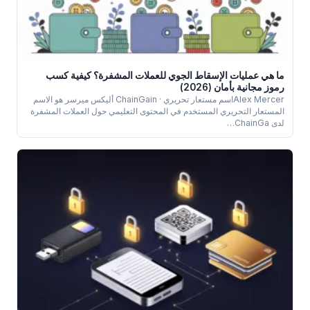
ما هي عمليات الإسقاط الجوي للعملات المشفرة؟ كيفية كسب
رموز مجانية بأمان (2026)
Alex Mercerاسم مستعار تحريري · ChainGain أليكس ميرسر هو الاسم
المستعار التحريري المستخدم في المحتوى التعليمي حول العملات المشفرة
لدى ChainGa…