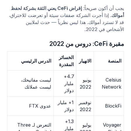
يجب أن أكون صريحاً:
إقراض CeFi يعني الثقة بشركة لحفظ
أموالك
. إذا أجرت الشركة صفقات سيئة أو تعرضت للاختراق،
قد لا تسترد أموالك. هذا ليس نظرياً — حدث لملايين
الأشخاص في 2022.
مقبرة CeFi: دروس من 2022
الخسائر
المنصة
الانهيار
الدرس الرئيسي
المقدرة
4.7+
Celsius
يونيو
ليست مفاتيحك،
مليار
Network
2022
ليست عملاتك
دولار
نوفمبر
1+ مليار
BlockFi
عدوى FTX
2022
دولار
1.3+
Voyager
يوليو
التعرض لـ Three
مليار