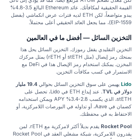
القيمة الحقيقية لمكافآتك. عائد Ethereum البالغ 3.5-4.8%
يبدو متواضعاً، لكن ETH لديه فترات عرض انكماشي (بفضل
EIP-1559)، مما يجعل العائد الحقيقي أعلى محتملاً.
التخزين السائل — أفضل ما في العالمين
التخزين التقليدي يقفل رموزك. التخزين السائل يحل هذا
بمنحك رمز إيصال (مثل stETH أو rETH) يمثل مركزك
المخزن. يمكنك استخدام رمز الإيصال هذا في DeFi مع
الاستمرار في كسب مكافآت التخزين.
Lido
يهيمن على سوق التخزين السائل بحوالي
19.4 مليار
دولار في TVL
. عند إيداع ETH في Lido، تحصل على
stETH، الذي يكسب 2.8-3.4% APY ويمكن استخدامه
كضمان في Aave، أو تداوله في البورصات اللامركزية، أو
الاحتفاظ به في محفظتك.
Rocket Pool
يقدم بديلاً أكثر لامركزية مع rETH. لمن
يقدرون اللامركزية، شبكة مشغلي العقد في Rocket Pool