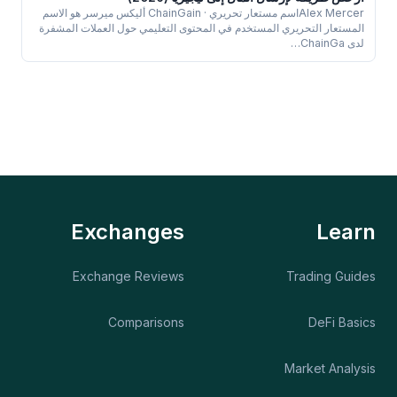
Alex Mercerاسم مستعار تحريري · ChainGain أليكس ميرسر هو الاسم
المستعار التحريري المستخدم في المحتوى التعليمي حول العملات المشفرة
لدى ChainGa…
Exchanges
Learn
Exchange Reviews
Trading Guides
Comparisons
DeFi Basics
Market Analysis