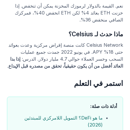
نعم. القيمة بالدولار لرموزك المخزنة يمكن أن تنخفض. إذا
خزنت ETH بعائد 4% لكن ETH انخفض 40%، فمركزك
الصافي منخفض 36%.
ماذا حدث لـ Celsius؟
Celsius Network كانت منصة إقراض مركزية وعدت بعوائد
حتى 18% APY. في يونيو 2022 جمدت جميع عمليات
السحب وخسر العملاء حوالي 4.7 مليار دولار. الدرس:
إذا بدا
العائد أفضل من أن يكون حقيقياً، تحقق من مصدره قبل الإيداع
.
استمر في التعلم
أدلة ذات صلة:
ما هو DeFi؟ التمويل اللامركزي للمبتدئين
(2026)