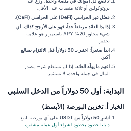
لا تضع كل أموالك في منصة واحدة.
وزّع على
بروتوكولين أو ثلاثة منصات على الأقل.
فضّل غير الحراسي (DeFi) على الحراسي (CeFi).
إذا بدا العائد مرتفعاً جداً، فهو على الأرجح كذلك.
أي
شيء يتجاوز 20% APY باستمرار هو علامة
تحذير.
ابدأ صغيراً: اختبر بـ 50 دولاراً قبل الالتزام بمبالغ
أكبر.
افهم ما يولّد العائد.
إذا لم تستطع شرح مصدر
المال في جملة واحدة، لا تستثمر.
البداية: أول 50 دولاراً من الدخل السلبي
الخيار أ: تخزين البورصة (الأبسط)
اشترِ 50 دولاراً من USDT
على أي بورصة. اتبع
دليلنا خطوة بخطوة لشراء أول عملة مشفرة
.