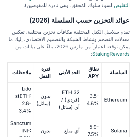
التقليص
لسوء سلوك المُحقق، وهي نادرة للمفوضين).
عوائد التخزين حسب السلسلة (2026)
تقدم سلاسل الكتل المختلفة مكافآت تخزين مختلفة، تعكس
معدلات التضخم ونشاط الشبكة والتصميم الاقتصادي. إليك ما
يمكن توقعه اعتباراً من مارس 2026، بناءً على بيانات من
:
StakingRewards
نطاق
فترة
السلسلة
الحد الأدنى
ملاحظات
APY
القفل
Lido
32 ETH
3.5-
بدون
stETH:
Ethereum
(فردي) /
4.8%
(سائل)
2.8-
أي (سائل)
3.4%
Sanctum
5.9-
Solana
أي مبلغ
بدون
INF:
7.5%