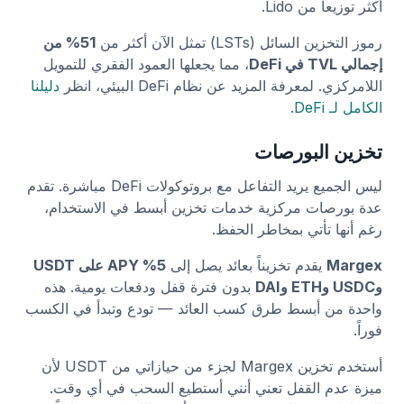
أكثر توزيعاً من Lido.
رموز التخزين السائل (LSTs) تمثل الآن أكثر من
51% من
إجمالي TVL في DeFi
، مما يجعلها العمود الفقري للتمويل
اللامركزي. لمعرفة المزيد عن نظام DeFi البيئي، انظر
دليلنا
الكامل لـ DeFi
.
تخزين البورصات
ليس الجميع يريد التفاعل مع بروتوكولات DeFi مباشرة. تقدم
عدة بورصات مركزية خدمات تخزين أبسط في الاستخدام،
رغم أنها تأتي بمخاطر الحفظ.
Margex
يقدم تخزيناً بعائد يصل إلى
5% APY على USDT
وUSDC وETH وDAI
بدون فترة قفل ودفعات يومية. هذه
واحدة من أبسط طرق كسب العائد — تودع وتبدأ في الكسب
فوراً.
أستخدم تخزين Margex لجزء من حيازاتي من USDT لأن
ميزة عدم القفل تعني أنني أستطيع السحب في أي وقت.