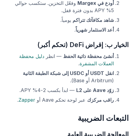
أودع في Margex
وفعّل التخزين. ستكسب حوالي
5% APY بدون فترة قفل.
شاهد مكافآتك تتراكم
يومياً.
أعد الاستثمار شهرياً
.
الخيار ب: إقراض DeFi (تحكم أكبر)
أنشئ محفظة ذاتية الحفظ
— انظر
دليل محفظة
العملات المشفرة
.
انقل USDT أو USDC إلى شبكة الطبقة الثانية
(Arbitrum أو Base).
زوّد Aave على L2
— ابدأ بكسب 2-4% APY.
راقب مركزك
عبر لوحة تحكم Aave أو
Zapper
.
التبعات الضريبية
المعالجة الضريبية العامة