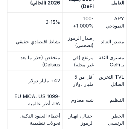
العامل
2026 (الحالي)
DeFi)
100-
APY
3-15%
النموذجي
1,000%+
إصدار الرموز
مصدر العائد
نشاط اقتصادي حقيقي
(تضخمي)
مستوى الثقة
مرتفع (في
منخفض (حذر ما بعد
بـ CeFi
غير محله)
Celsius)
TVL التخزين
أقل من 5
42+ مليار دولار
السائل
مليار دولار
EU MiCA، US 1099-
التنظيم
شبه معدوم
DA، أطر عالمية
الخطر
احتيال، انهيار
أخطاء العقود الذكية،
الرئيسي
الرموز
تحولات تنظيمية