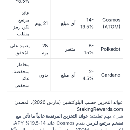
~8.5%
عائد
Cosmos
14-
مرتفع
أي مبلغ
21 يوم
(ATOM)
19.5%
لكن رمز
متقلب
8-
28
يعتمد على
Polkadot
متغير
15%
يوم
المُحقق
مخاطر
2-
منخفضة،
Cardano
أي مبلغ
بدون
4.5%
عائد
منخفض
عوائد التخزين حسب البلوكتشين (مارس 2026). المصدر:
StakingRewards.com
شيء مهم تعلمته:
عوائد التخزين المرتفعة غالباً ما تأتي مع
تضخم مرتفع للرمز
. يقدم Cosmos عائد 14-19.5% APY،
لكن معدل تضخم ATOM مرتفع أيضاً، مما قد يؤدي إلى تآكل