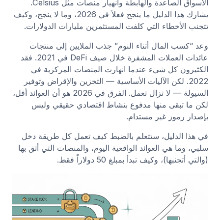
الأسواق الصاعدة والهابطة وانهيار منصات مثل Celsius.
يشارك هذا الدليل ما ينجح فعلاً في 2026، وما لا ينجح، وكيف
تتجنب الأخطاء التي كلفت المستثمرين مليارات الدولارات.
وعد “كسب المال أثناء النوم” جذب الملايين إلى منتجات
عائدات العملات المشفرة خلال صيف DeFi في 2021. فقد
الكثيرون كل شيء عندما انهارت المنصات المركزية في
2022. لكن الآليات الأساسية — التخزين والإقراض وتوفير
السيولة — لا تزال تعمل. الفرق في 2026 هو أن العوائد أقل،
لكن ما تبقى منها مدفوع بنشاط اقتصادي حقيقي وليس
بإصدار رموز غير مستدام.
في هذا الدليل، ستتعلم بالضبط كيف تعمل كل طريقة دخل
سلبي، وما هي العوائد الواقعية اليوم، والمنصات التي أثق بها
(والتي أتجنبها)، وكيف تبدأ بمبلغ 50 دولاراً فقط.