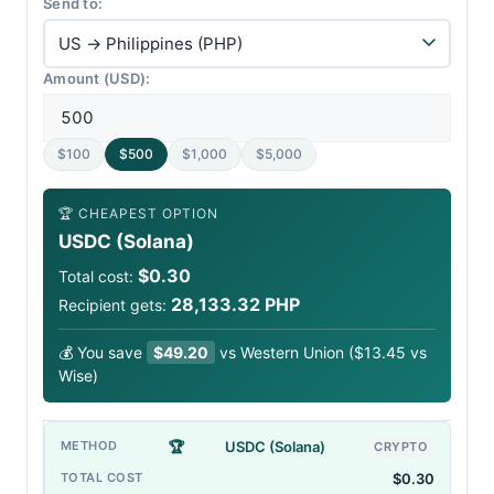
Send to:
Amount (USD):
$100
$500
$1,000
$5,000
🏆 CHEAPEST OPTION
USDC (Solana)
$0.30
Total cost:
28,133.32 PHP
Recipient gets:
💰 You save
$49.20
vs Western Union ($13.45 vs
Wise)
🏆
USDC (Solana)
CRYPTO
$0.30