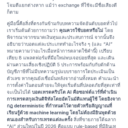
โจมตีแยกต่างหาก แม้ว่า exchange ที่ใช้จะมีชื่อเสียงดี
ก็ตาม
คู่มือนี้คือสิ่งที่ตรงกันข้ามกับบทความจัดอันดับบอตทั่วไป
เราเริ่มต้นด้วยการถามว่า
คุณควรใช้บอตหรือไม่
โดย
พิจารณาจากขนาดเงินทุนและประสบการณ์ จากนั้นจึง
อธิบายว่าบอตแต่ละประเภททำอะไรจริง ๆ (และ “AI”
หมายความว่าอะไรเมื่อหน้าการตลาดใช้คำนี้) เปรียบ
เทียบ 8 แพลตฟอร์มที่มือใหม่พบเจอบ่อยที่สุด และเดิน
ผ่านความเสี่ยงเชิงปฏิบัติ 5 ประการพร้อมกับกับดักด้าน
บัญชีภาษีที่ไม่มีบทความรูปแบบรายการใดประเมินเป็น
ตัวเลข หากคุณยังเชื่อมั่นหลังจากอ่านทั้งหมด คำแนะนำ
การตั้งค่าในตอนท้ายจะให้จุดเริ่มต้นที่ปลอดภัยที่สุดเท่าที่
จะเป็นไปได้
บอตเทรดคริปโต AI คือซอฟต์แวร์ที่ดำเนิน
การเทรดสกุลเงินดิจิทัลโดยอัตโนมัติแทนผู้ใช้ โดยอิงจาก
กฎ deterministic ที่กำหนดไว้ตายตัวหรือสัญญาณที่
เรียนรู้ด้วย machine learning โดยไม่ต้องมีอินพุตด้วย
ตนเองสำหรับการเทรดแต่ละครั้ง
สิ่งที่ขายภายใต้ฉลาก
“AI” ส่วนใหญ่ในปี 2026 คือแบบ rule-based ที่มีอินเท