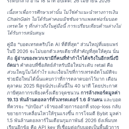
ระดับกลาง
อ่าน 18 นาที
อัปเดต: 26 เมษายน 2026
เนื้อหาเพื่อการศึกษาเท่านั้น ไม่ใช่คำแนะนำทางการเงิน
ChainGain ไม่ได้รับค่าคอมมิชชันจากแพลตฟอร์มบอต
เทรดใด ๆ ที่กล่าวถึงในคู่มือนี้ การเปรียบเทียบด้านล่างไม่
ได้รับการสนับสนุน
คู่มือ “บอตเทรดคริปโต AI ที่ดีที่สุด” ส่วนใหญ่ที่เผยแพร่
ในปี 2026 จะไม่บอกตัวเลขเดียวที่สำคัญที่สุดให้คุณ นั่น
คือ
ผู้อ่านของพวกเขามีกี่คนที่ทำกำไรได้จริงในอีกหนึ่งปี
ถัดมา
คำตอบที่ซื่อสัตย์สำหรับมือใหม่ระดับ retail คือ
ส่วนใหญ่ไม่ได้กำไร
และเงื่อนไขที่การเทรดอัตโนมัติจะ
ช่วยมือใหม่ได้นั้นแคบกว่าที่การตลาดบอกไว้มาก เดือน
ตุลาคม 2025 พิสูจน์ประเด็นนี้ใน 40 นาที โดยประกาศ
ภาษีศุลกากรเพียงครั้งเดียวจุดชนวน
การล้างพอร์ตมูลค่า
19.13 พันล้านดอลลาร์ทั่วเทรดเดอร์ 1.6 ล้านคน
และบอต
ที่ควรจะ “ปกป้อง” เจ้าของด้วยการออกที่ stop-loss กลับ
ขยายการเคลื่อนไหวให้รุนแรงขึ้น การโจมตี Bybit มูลค่า
1.5 พันล้านดอลลาร์ในเดือนกุมภาพันธ์ 2026 ยังเพิ่มบท
เรียนอีกข้อ คือ API key ที่เชื่อมต่อกับบอตเป็นพื้นผิวการ